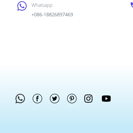
Whatsapp
+086-18826897469