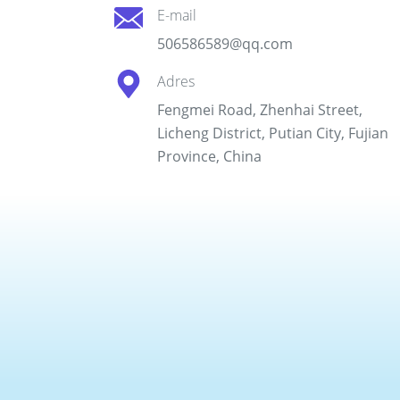
E-mail
506586589@qq.com
Adres
Fengmei Road, Zhenhai Street,
Licheng District, Putian City, Fujian
Province, China