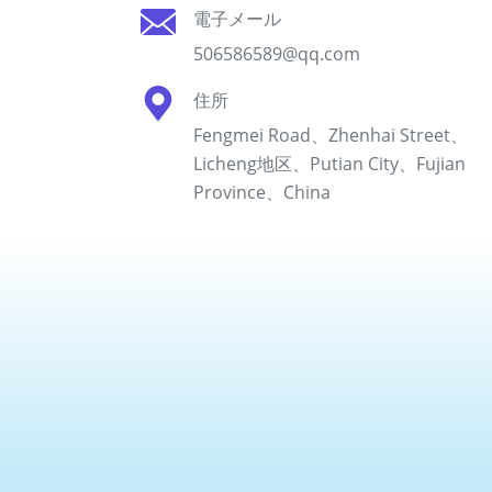
電子メール
506586589@qq.com
住所
Fengmei Road、Zhenhai Street、
Licheng地区、Putian City、Fujian
Province、China