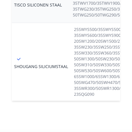
35TWV1700/35TWV1900/
TISCO SILICONEN STAAL
35TWG230/35TWG250/35TWG
50TWG250/50TWG290/50TWG
25SWYS500/35SWYS500/
35SWYS600/35SWYS900/50SW
20SW1200/20SW1500/27SW2
35SW230/35SW250/35SW270
35SW330/35SW360/35SW400
50SW1300/50SW230/50SW25
50SW310/50SW330/50SW350
SHOUGANG SILICIUMSTAAL
50SW530/50SW600/50SW700
65SW1000/65SW1300/65SW6
50SWG470/50SWH470/50SWH
35SWR300/50SWR1300/50SWR
23SQG090