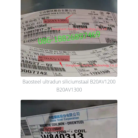
Baosteel ultradun siliciumstaal B20AV1200
B20AV1300