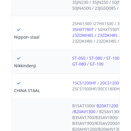
35JN230 / 35JN250 / 50JN230 
50JNA500 / 23JGSD085 / 23JG
25HX1300 /27HX1500 / 30HX1
35HXT780T
/ 50HXT590T / 50
23ZDMH85 / 23ZDKH85
/ 23Z
Nippon-staal
23ZDKH80 / 23ZDKH85 / 23ZD
ST-050
/
ST-080
/
ST-100
/
ST-
GT-080
/
GT-100
Nikkindenji
15CS1200HF
/
20CS1200HF
/
2
25CS1500HF/30CS1800HF
CHINA STAAL
B15AT1000/
B20AT1200
/B20A
/
B20AV1300
/ B25AV1300/B27
B35AV1700/B35AV1800/
B35AV1900/B35AV2000/B35AV
B20AHV1200/B20AHV1300/