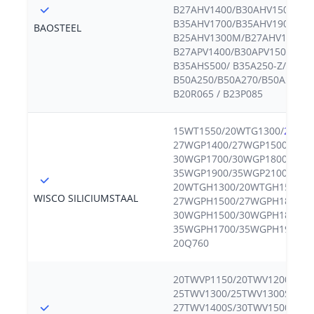
B27AHV1400/B30AHV1500/
B35AHV1700/B35AHV1900/
BAOSTEEL
B25AHV1300M/B27AHV1300M
B27APV1400/B30APV1500/ B3
B35AHS500/ B35A250-Z/B35A2
B50A250/B50A270/B50A290/B5
B20R065 / B23P085
15WT1550/20WTG1300/
20WT
27WGP1400/27WGP1500/ 30W
30WGP1700/30WGP1800/ 35W
35WGP1900/35WGP2100/
20WTGH1300/20WTGH1500/
WISCO SILICIUMSTAAL
27WGPH1500/27WGPH1800/
30WGPH1500/30WGPH1800/
35WGPH1700/35WGPH1900/ 23
20Q760
20TWVP1150/20TWV1200/20T
25TWV1300/25TWV1300S/27T
27TWV1400S/30TWV1500/30T