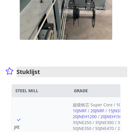
Stuklijst
STEEL MILL
GRADE
超级铁芯 Super Core /
10JNEX
10JNRF
/
20JNRF
/
15JNSF950
20JNEH1200
/
20JNEH1500
/
2
35JNE250 / 35JNE300 / 35JNE4
JFE
50JNE350 / 50JNE470 / 25JNE1