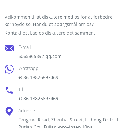
Kontakt vores team
Velkommen til at diskutere med os for at forbedre
kerneydelse. Har du et spørgsmål om os?
Kontakt os. Lad os diskutere det sammen.
E-mail
506586589@qq.com
Whatsapp
+086-18826897469
Tlf
+086-18826897469
Adresse
Fengmei Road, Zhenhai Street, Licheng District,
Putian City, Fujian -provinsen, Kina