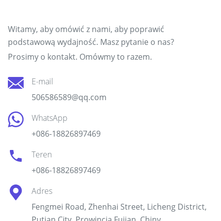
Skontaktuj się z naszym zespołem
Witamy, aby omówić z nami, aby poprawić
podstawową wydajność. Masz pytanie o nas?
Prosimy o kontakt. Omówmy to razem.
E-mail
506586589@qq.com
WhatsApp
+086-18826897469
Teren
+086-18826897469
Adres
Fengmei Road, Zhenhai Street, Licheng District,
Putian City, Prowincja Fujian, Chiny