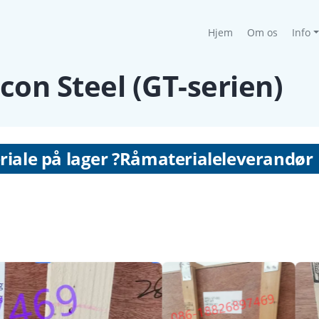
(current)
Hjem
Om os
Info
icon Steel (GT-serien)
eriale på lager ?Råmaterialeleverandør