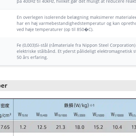
på 400Hz til 40kHz, hvilket gør det muligt at reducere reakt
En overlegen isolerende belægning maksimerer material
har en høj varmebestandighedstemperatur og kan oprethol
ved høje temperaturer (op til 850�C).
Fe (0,003)Si-stål (råmateriale fra Nippon Steel Corporation)
elektriske stålbånd. Et yderst pålideligt elektromagnetisk
50 års erfaring.
ber