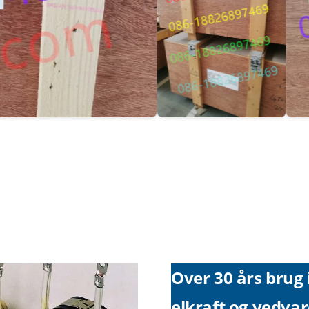
Over 30 års brug 
elkraft og vedva