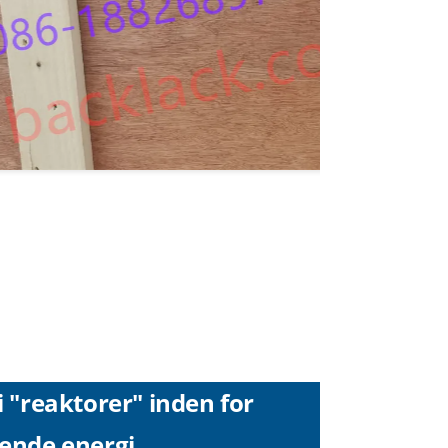
i "reaktorer" inden for
rende energi