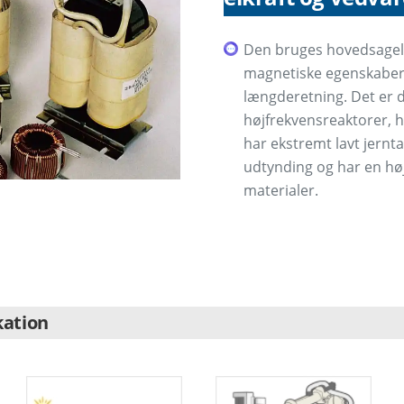
Den bruges hovedsageli
magnetiske egenskaber 
længderetning. Det er de
højfrekvensreaktorer, h
har ekstremt lavt jernt
udtynding og har en hø
materialer.
kation