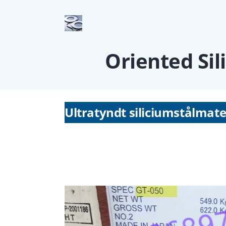
Oriented Sil
Ultratyndt siliciumstålmat