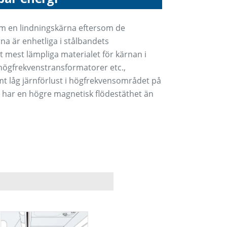
m en lindningskärna eftersom de
a är enhetliga i stålbandets
t mest lämpliga materialet för kärnan i
högfrekvenstransformatorer etc.,
mt låg järnförlust i högfrekvensområdet på
 har en högre magnetisk flödestäthet än