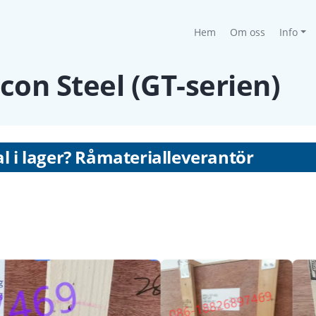
(current)
Hem
Om oss
Info
icon Steel (GT-serien)
al i lager? Råmaterialleverantör