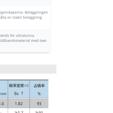
legenskaperna. Beläggningen
lla en stabil beläggning
nvänds för ultratunna
t stålbandsmaterial med över