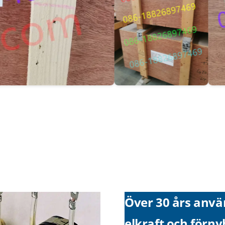
Över 30 års anvä
elkraft och förny