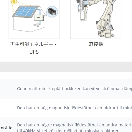
Genom att minska plåttjockleken kan virvelströmmar dämp
Den har en hög magnetisk flödestäthet och bidrar till minia
Den har en högre magnetisk flödestäthet än andra materia
område
till 40kHz, vilket gör det möjligt att minska reaktorer.