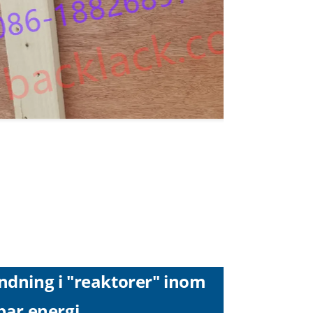
ndning i "reaktorer" inom
bar energi