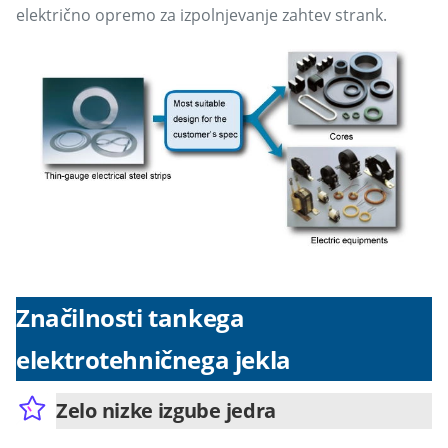
električno opremo za izpolnjevanje zahtev strank.
Značilnosti tankega
elektrotehničnega jekla
Zelo nizke izgube jedra