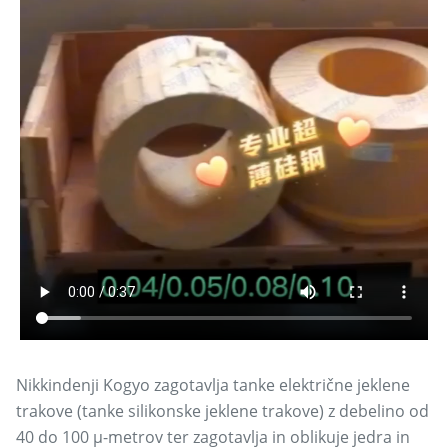
Nikkindenji Kogyo zagotavlja tanke električne jeklene
trakove (tanke silikonske jeklene trakove) z debelino od
40 do 100 μ-metrov ter zagotavlja in oblikuje jedra in