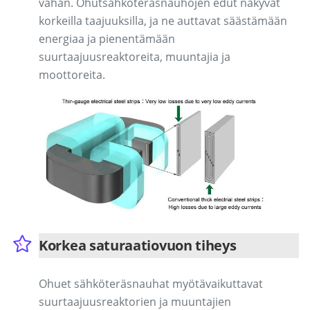
vähän. Ohutsähköteräsnauhojen edut näkyvät
korkeilla taajuuksilla, ja ne auttavat säästämään
energiaa ja pienentämään
suurtaajuusreaktoreita, muuntajia ja
moottoreita.
Korkea saturaatiovuon tiheys
Ohuet sähköteräsnauhat myötävaikuttavat
suurtaajuusreaktorien ja muuntajien