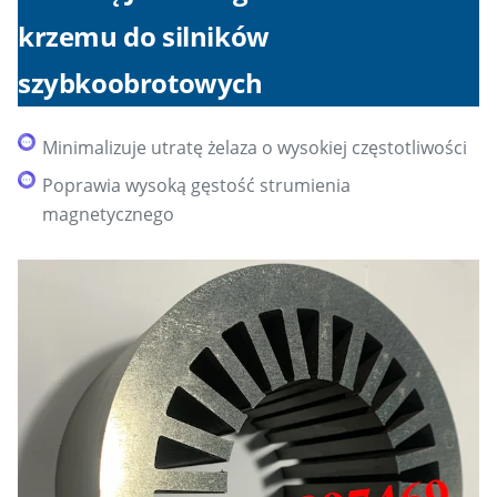
krzemu do silników
szybkoobrotowych
Minimalizuje utratę żelaza o wysokiej częstotliwości
Poprawia wysoką gęstość strumienia
magnetycznego