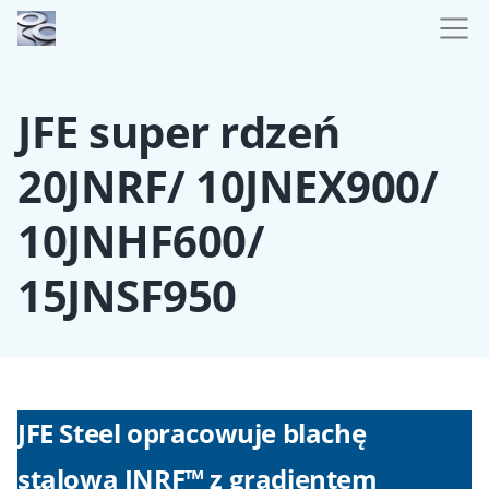
JFE super rdzeń
20JNRF/ 10JNEX900/
10JNHF600/
15JNSF950
JFE Steel opracowuje blachę
stalową JNRF™ z gradientem