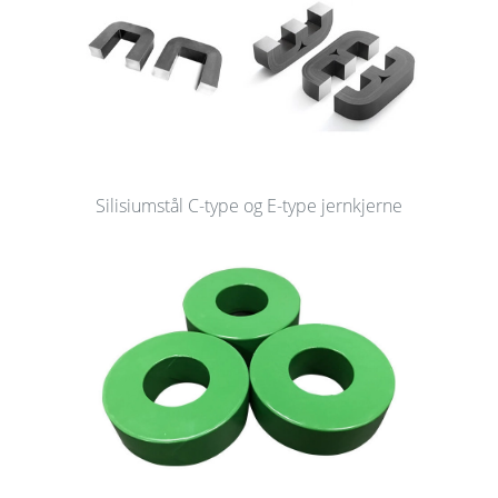
Silisiumstål C-type og E-type jernkjerne