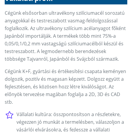
Cégünk elsősorban ultravékony szilíciumacél sorozatú
anyagokkal és testreszabott vasmag-feldolgozással
foglalkozik. Az ultravékony szilícium acélanyagot főként
Japánból importálják. A termékek több mint 75%-a
0,05/0,1/0,2 mm vastagságú szilíciumacélból készül és
testreszabott. A legmodernebb berendezések
többsége Tajvanról, Japánból és Svájcból származik.
Cégünk K+F, gyártási és értékesítési csapata keményen
dolgozik, pozitív és magasan képzett. Dolgozz együtt a
fejlesztésen, és közösen hozz létre kiválóságot. Az
előnyök tervezése magában foglalja a 2D, 3D és CAD
stb.
Vállalati kultúra: összpontosítson a részletekre,
végezzen jó munkát a termelésben, válaszoljon a
vásárlói elvárásokra, és fejlessze a vállalati